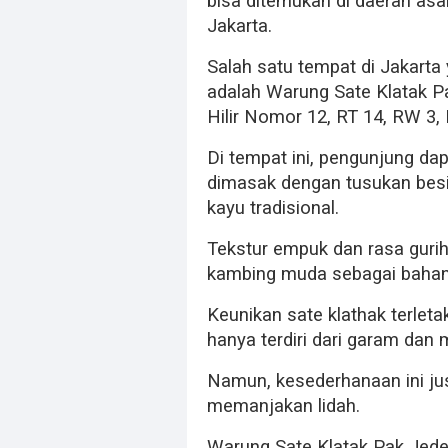
bisa ditemukan di daerah asa
Jakarta.
Salah satu tempat di Jakarta
adalah Warung Sate Klatak Pa
Hilir Nomor 12, RT 14, RW 3
Di tempat ini, pengunjung da
dimasak dengan tusukan besi 
kayu tradisional.
Tekstur empuk dan rasa gurih 
kambing muda sebagai baha
Keunikan sate klathak terle
hanya terdiri dari garam dan 
Namun, kesederhanaan ini jus
memanjakan lidah.
Warung Sate Klatak Pak Jede