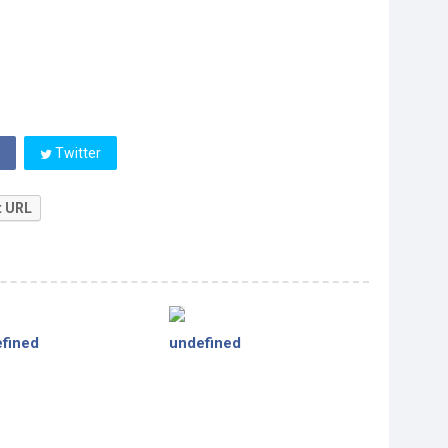
Twitter
t URL
fined
undefined