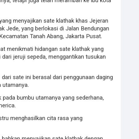
lnya, tetapi juga telah merambah ke ibu kota
 yang menyajikan sate klathak khas Jejeran
k Jede, yang berlokasi di Jalan Bendungan
, Kecamatan Tanah Abang, Jakarta Pusat.
pat menikmati hidangan sate klathak yang
dari jeruji sepeda, menggantikan tusukan
dari sate ini berasal dari penggunaan daging
n utamanya.
tak pada bumbu utamanya yang sederhana,
merica.
tru menghasilkan cita rasa yang
 bahkan menyajikan sate klathak dengan